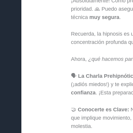
¡Absolutamente! Como prof
prioridad. 🙏 Puedo asegur
técnica
muy segura
.
Recuerda, la hipnosis es
concentración profunda qu
Ahora,
¿qué hacemos para 
🗣️
La Charla Prehipnóti
(¡adiós miedos!) y te expl
confianza
. ¡Esta prepara
🤝
Conocerte es Clave:
N
que implique movimiento, 
molestia.