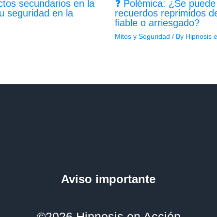
ctos secundarios en la
❓ Polémica: ¿Se puede u
u seguridad en la
recuerdos reprimidos de
fiable o arriesgado?
Mitos y Seguridad
/ By
Hipnosis 
Aviso importante
©2026 Hipnosis en Acción