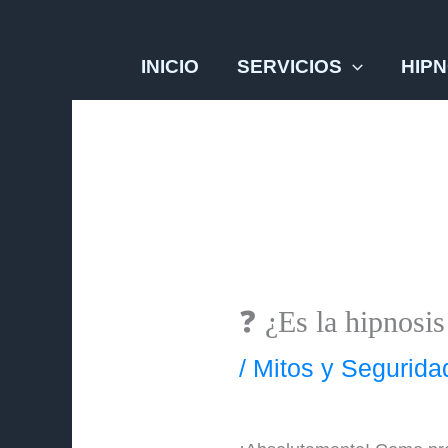
Ir
al
INICIO
SERVICIOS
HIPN
contenido
❓ ¿Es la hipnosis
/
Mitos y Segurida