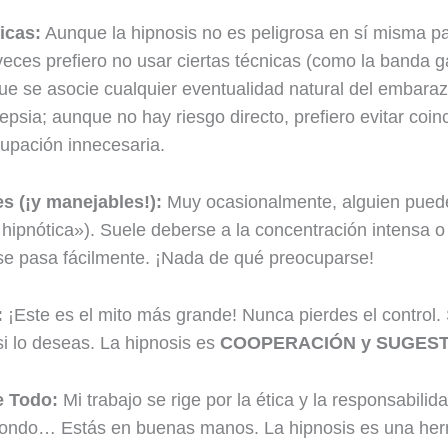
icas:
Aunque la hipnosis no es peligrosa en sí misma p
ces prefiero no usar ciertas técnicas (como la banda gá
ue se asocie cualquier eventualidad natural del embara
epsia; aunque no hay riesgo directo, prefiero evitar co
upación innecesaria.
s (¡y manejables!):
Muy ocasionalmente, alguien puede 
ipnótica»). Suele deberse a la concentración intensa o 
 se pasa fácilmente. ¡Nada de qué preocuparse!
:
¡Este es el mito más grande! Nunca pierdes el control.
si lo deseas. La hipnosis es
COOPERACIÓN y SUGEST
e Todo:
Mi trabajo se rige por la ética y la responsabilid
 hondo… Estás en buenas manos. La hipnosis es una her