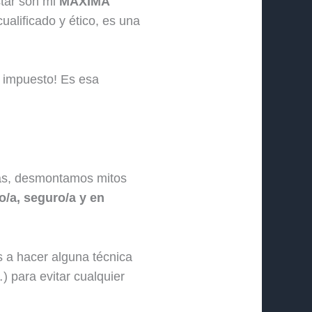
star son mi
MÁXIMA
ualificado y ético, es una
o impuesto! Es esa
as, desmontamos mitos
o/a, seguro/a y en
s a hacer alguna técnica
) para evitar cualquier