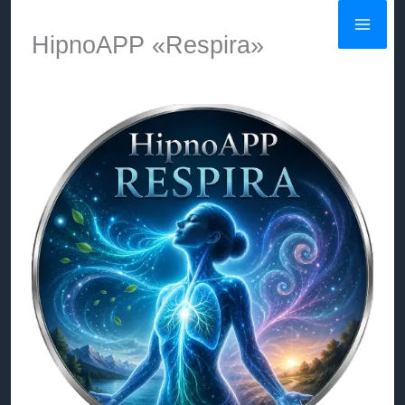
Ir
HipnoAPP «Respira»
al
contenido