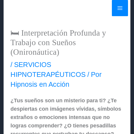
Ir
al
contenido
🛏️ Interpretación Profunda y
Trabajo con Sueños
(Onironáutica)
/
SERVICIOS
HIPNOTERAPÉUTICOS
/ Por
Hipnosis en Acción
¿Tus sueños son un misterio para ti? ¿Te
despiertas con imágenes vívidas, símbolos
extraños o emociones intensas que no
logras comprender? ¿O tienes pesadillas
recurrentes que perturban tu descanso?