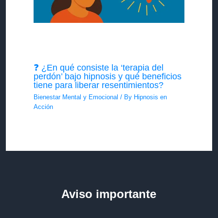
❓ ¿En qué consiste la ‘terapia del
perdón’ bajo hipnosis y qué beneficios
tiene para liberar resentimientos?
Bienestar Mental y Emocional
/ By
Hipnosis en
Acción
Aviso importante