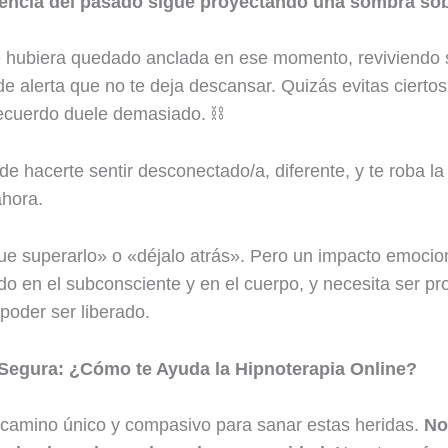
encia del pasado sigue proyectando una sombra sob
se hubiera quedado anclada en ese momento, reviviendo
e alerta que no te deja descansar. Quizás evitas ciertos
ecuerdo duele demasiado. ⛓️
 hacerte sentir desconectado/a, diferente, y te roba la
ahora.
ue superarlo» o «déjalo atrás». Pero un impacto emocion
o en el subconsciente y en el cuerpo, y necesita ser 
poder ser liberado.
Segura: ¿Cómo te Ayuda la Hipnoterapia Online?
 camino único y compasivo para sanar estas heridas.
No 