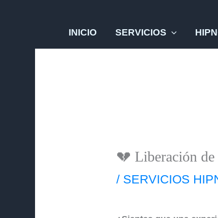
Ir
al
INICIO
SERVICIOS
HIPN
contenido
💔 Liberación de
/
SERVICIOS HI