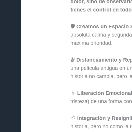
dolor, sino de observarl
tienes el control en to
🛡️
Creamos un Espacio 
absoluta calma y seguridad
máxima prioridad.
🎬
Distanciamiento y Re
una película antigua en u
historia no cambia, pero la
💧
Liberación Emocional
tristeza) de una forma con
🌱
Integración y Resigni
historia, pero no como la 