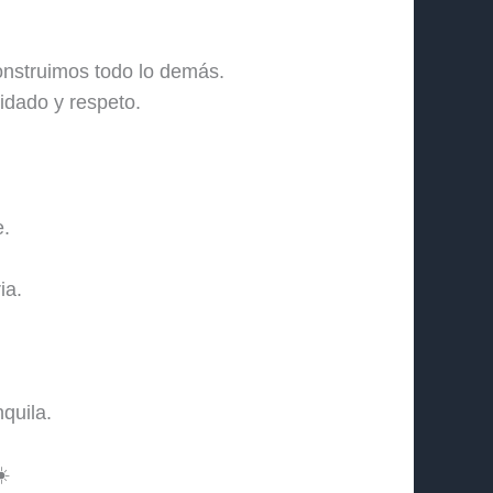
onstruimos todo lo demás.
idado y respeto.
e.
ia.
quila.
☀️