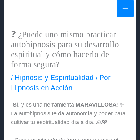
Ir
al
contenido
❓ ¿Puede uno mismo practicar
autohipnosis para su desarrollo
espiritual y cómo hacerlo de
forma segura?
/
Hipnosis y Espiritualidad
/ Por
Hipnosis en Acción
¡
SÍ
, y es una herramienta
MARAVILLOSA
! ✨
La autohipnosis te da autonomía y poder para
cultivar tu espiritualidad día a día. 🙏💖
¿Cómo practicarla de forma segura para el