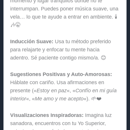
momento y lugar tranquilos donde no te
interrumpan. Puedes poner música suave, una
vela… lo que te ayude a entrar en ambiente. 🕯️
🎶🤫
Inducción Suave:
Usa tu método preferido
para relajarte y enfocar tu mente hacia
adentro. Sé paciente contigo mismo/a. 😊
Sugestiones Positivas y Auto-Amorosas:
Háblate con cariño. Usa afirmaciones en
presente («
Estoy en paz
«, «
Confío en mi guía
interior
«, «
Me amo y me acepto
«). 🌱❤️
Visualizaciones Inspiradoras:
Imagina luz
sanadora, encuentros con tu Yo Superior,