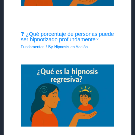
❓ ¿Qué porcentaje de personas puede
ser hipnotizado profundamente?
Fundamentos
/ By
Hipnosis en Acción