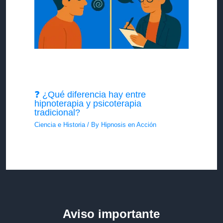
❓ ¿Qué diferencia hay entre
hipnoterapia y psicoterapia
tradicional?
Ciencia e Historia
/ By
Hipnosis en Acción
Aviso importante