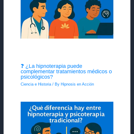
❓ ¿La hipnoterapia puede
complementar tratamientos médicos o
psicológicos?
Ciencia e Historia
/ By
Hipnosis en Acción