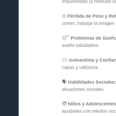
impulsividad (a menudo c
⚖️
Pérdida de Peso y Re
comer, trabajar la imagen 
😴
Problemas de Sueño
sueño saludables.
🧍‍♀️
Autoestima y Confia
capaz y valioso/a.
🗣️
Habilidades Sociales:
situaciones sociales.
🧒
Niños y Adolescentes
ayudarles con miedos noct