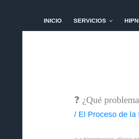
Ir
al
INICIO
SERVICIOS
HIPN
contenido
❓ ¿Qué problemas 
/
El Proceso de la