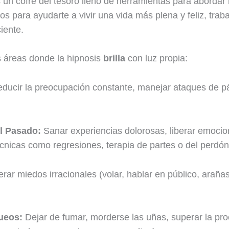
s un cofre del tesoro lleno de herramientas para abordar
os para ayudarte a vivir una vida más plena y feliz, tra
iente.
s áreas donde la hipnosis
brilla
con luz propia:
ducir la preocupación constante, manejar ataques de pán
l Pasado:
Sanar experiencias dolorosas, liberar emocio
 técnicas como regresiones, terapia de partes o del perdón
ar miedos irracionales (volar, hablar en público, arañas,
ueos:
Dejar de fumar, morderse las uñas, superar la pro