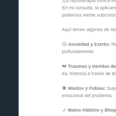
¡La hipnoterapia clínica e
En mi consulta, la aplicam
poderosa mente subconsc
Aquí tienes algunas de la
😥
Ansiedad y Estrés:
Re
profundamente.
💔
Traumas y Heridas de
ira, tristeza) a través de
🕷️
Miedos y Fobias:
Super
emocional del problema.
🚬
Malos Hábitos y Bloq