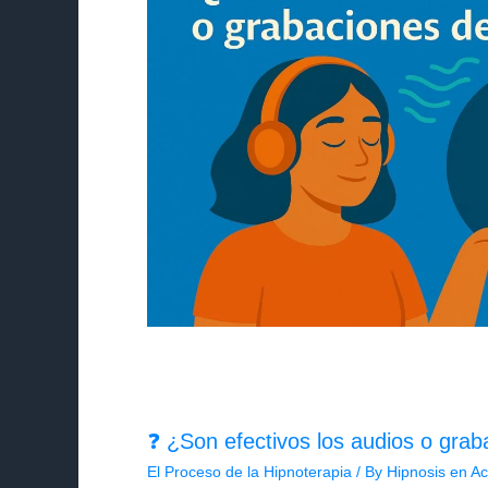
❓ ¿Son efectivos los audios o grab
El Proceso de la Hipnoterapia
/ By
Hipnosis en Ac