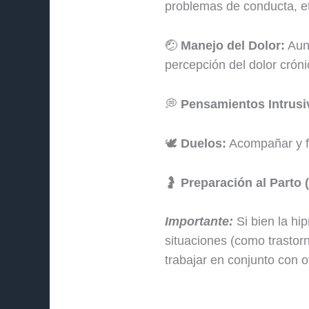
problemas de conducta, e
🤕
Manejo del Dolor:
Aunq
percepción del dolor cróni
💭
Pensamientos Intrusi
🕊️
Duelos:
Acompañar y fa
🤰
Preparación al Parto 
Importante:
Si bien la hi
situaciones (como trastor
trabajar en conjunto con o