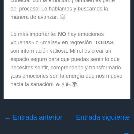
conectar con la emoción. ¡También es parte
del proceso! Lo hablamos y buscamos la
manera de avanzar. 🤔
Lo más importante:
NO
hay emociones
«buenas» o «malas» en regresión.
TODAS
son información valiosa. Mi rol es crear un
espacio seguro para que puedas sentir lo que
necesites sentir, comprenderlo y transformarlo.
¡Las emociones son la energía que nos mueve
hacia la sanación! 🔥💧🌬️🌍
←
Entrada anterior
Entrada siguiente
→