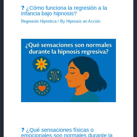
❓ ¿Cómo funciona la regresión a la
infancia bajo hipnosis?
Regresión Hipnótica
/ By
Hipnosis en Acción
❓ ¿Qué sensaciones físicas o
emocionales son normales durante la