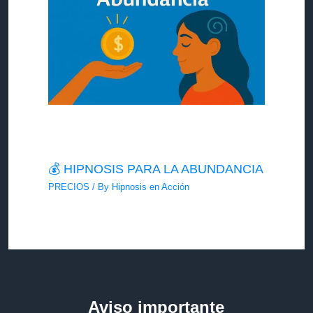
💰 HIPNOSIS PARA LA ABUNDANCIA
PRECIOS
/ By
Hipnosis en Acción
Aviso importante