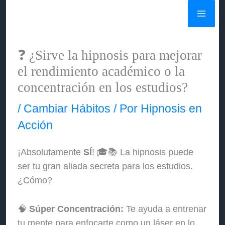
Ir
al
contenido
❓ ¿Sirve la hipnosis para mejorar
el rendimiento académico o la
concentración en los estudios?
/
Cambiar Hábitos
/ Por
Hipnosis en
Acción
¡Absolutamente
SÍ
! 🎓📚 La hipnosis puede
ser tu gran aliada secreta para los estudios.
¿Cómo?
🧠
Súper Concentración:
Te ayuda a entrenar
tu mente para enfocarte como un láser en lo