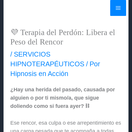
Ir
al
contenido
💜 Terapia del Perdón: Libera el
Peso del Rencor
/
SERVICIOS
HIPNOTERAPÉUTICOS
/ Por
Hipnosis en Acción
¿Hay una herida del pasado, causada por
alguien o por ti mismo/a, que sigue
doliendo como si fuera ayer? ⛓️
Ese rencor, esa culpa o ese arrepentimiento es
una carga pesada que te acompaña a todas