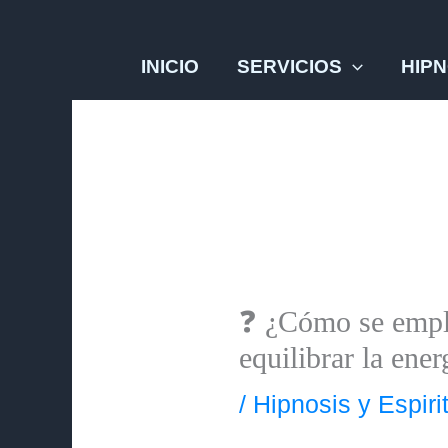
Ir
al
INICIO
SERVICIOS
HIPN
contenido
❓ ¿Cómo se emplea
equilibrar la ener
/
Hipnosis y Espiri