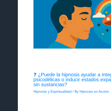
❓ ¿Puede la hipnosis ayudar a inte
psicodélicas o inducir estados exp
sin sustancias?
Hipnosis y Espiritualidad
/ By
Hipnosis en Acción