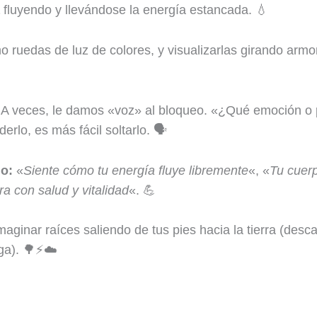
fluyendo y llevándose la energía estancada. 💧
 ruedas de luz de colores, y visualizarlas girando armo
A veces, le damos «voz» al bloqueo. «¿Qué emoción o
rlo, es más fácil soltarlo. 🗣️
io:
«
Siente cómo tu energía fluye libremente
«, «
Tu cuerp
ra con salud y vitalidad
«. 💪
aginar raíces saliendo de tus pies hacia la tierra (desca
rga). 🌳⚡☁️