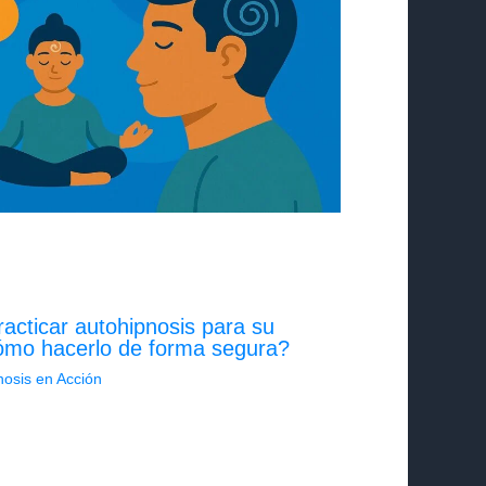
cticar autohipnosis para su
 cómo hacerlo de forma segura?
nosis en Acción