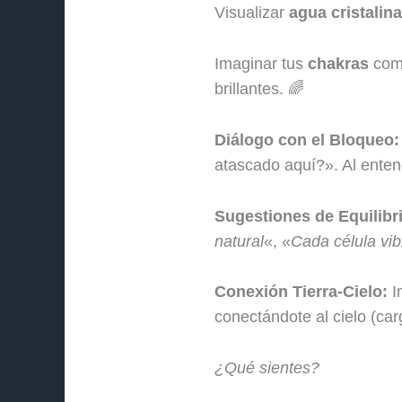
Visualizar
agua cristalina
Imaginar tus
chakras
como
brillantes. 🌈
Diálogo con el Bloqueo:
atascado aquí?». Al entende
Sugestiones de Equilibr
natural
«, «
Cada célula vib
Conexión Tierra-Cielo:
Im
conectándote al cielo (ca
¿Qué sientes?