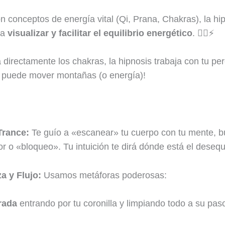
 conceptos de energía vital (Qi, Prana, Chakras), la hi
ra
visualizar y facilitar el equilibrio energético
. 🧘‍♀️⚡
directamente los chakras, la hipnosis trabaja con tu per
o puede mover montañas (o energía)!
Trance:
Te guío a «escanear» tu cuerpo con tu mente, 
or o «bloqueo». Tu intuición te dirá dónde está el desequi
a y Flujo:
Usamos metáforas poderosas:
rada
entrando por tu coronilla y limpiando todo a su pas