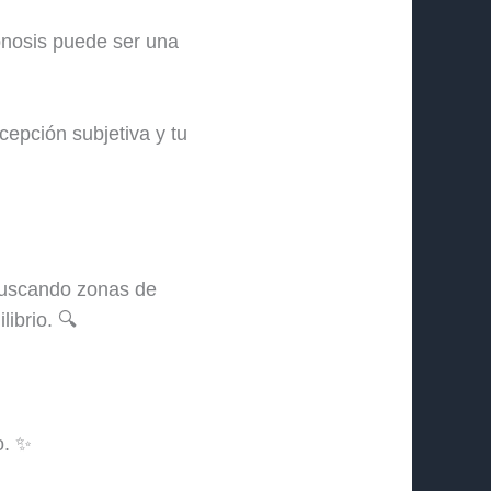
pnosis puede ser una
cepción subjetiva y tu
buscando zonas de
librio. 🔍
o. ✨