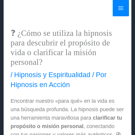
Ir
al
contenido
❓ ¿Cómo se utiliza la hipnosis
para descubrir el propósito de
vida o clarificar la misión
personal?
/
Hipnosis y Espiritualidad
/ Por
Hipnosis en Acción
Encontrar nuestro «para qué» en la vida es
una búsqueda profunda. La hipnosis puede ser
una herramienta maravillosa para
clarificar tu
propósito o misión personal
, conectando
con tus pasiones y valores más auténticos. 🧭