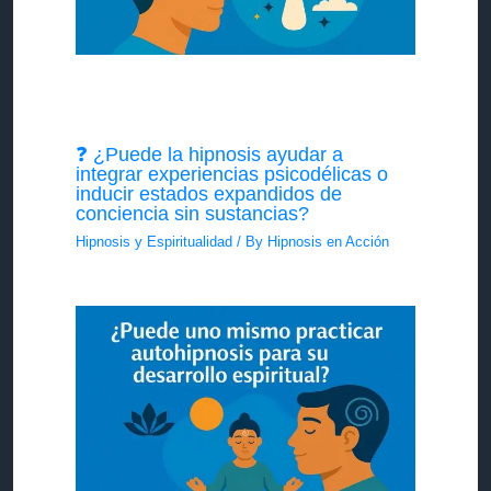
❓ ¿Puede la hipnosis ayudar a
integrar experiencias psicodélicas o
inducir estados expandidos de
conciencia sin sustancias?
Hipnosis y Espiritualidad
/ By
Hipnosis en Acción