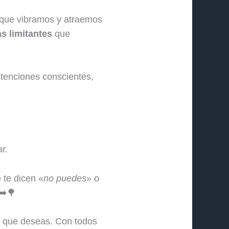
 que vibramos y atraemos
s limitantes
que
ntenciones conscientes,
r.
 te dicen «
no puedes
» o
➡️🌳
 que deseas. Con todos