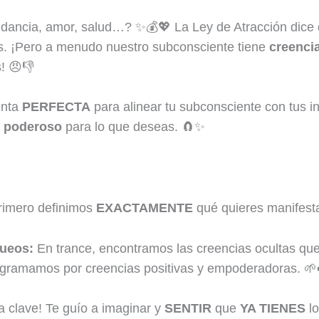
dancia, amor, salud…? ✨💰💖 La Ley de Atracción dice
s. ¡Pero a menudo nuestro subconsciente tiene
creencia
! 😠👎
enta
PERFECTA
para alinear tu subconsciente con tus i
 poderoso
para lo que deseas. 🧲✨
imero definimos
EXACTAMENTE
qué quieres manifesta
queos:
En trance, encontramos las creencias ocultas que
rogramamos por creencias positivas y empoderadoras. 🌱
a clave! Te guío a imaginar y
SENTIR
que
YA TIENES
lo