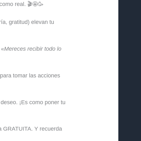
 como real. 🎬🤩🥳
a, gratitud) elevan tu
 «
Mereces recibir todo lo
a para tomar las acciones
u deseo. ¡Es como poner tu
iva GRATUITA. Y recuerda