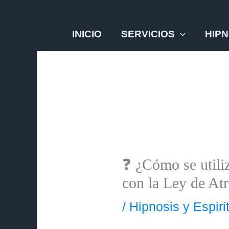
Ir
al
INICIO
SERVICIOS
HIPN
contenido
❓ ¿Cómo se utiliz
con la Ley de At
/
Hipnosis y Espiri