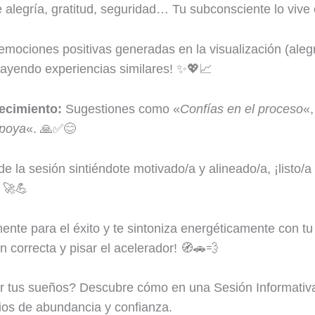
 alegría, gratitud, seguridad… Tu subconsciente lo vive
mociones positivas generadas en la visualización (alegrí
trayendo experiencias similares! ✨💖📈
recimiento:
Sugestiones como «
Confías en el proceso
«,
apoya
«. 🙏✅😊
e la sesión sintiéndote motivado/a y alineado/a, ¡listo/
 🚀💪
ente para el éxito y te sintoniza energéticamente con t
ón correcta y pisar el acelerador! 🧭🚗💨
tar tus sueños? Descubre cómo en una Sesión Informat
ios de abundancia y confianza.