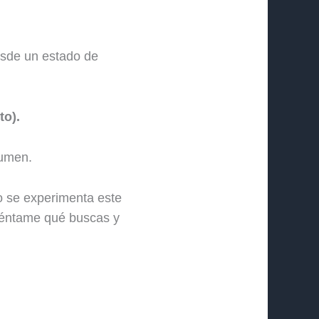
esde un estado de
to).
lumen.
o se experimenta este
éntame qué buscas y