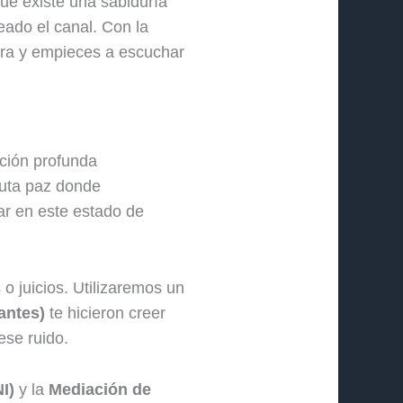
ue existe una sabiduría
eado el canal. Con la
era y empieces a escuchar
ción profunda
luta paz donde
ar en este estado de
o juicios. Utilizaremos un
antes)
te hicieron creer
ese ruido.
I)
y la
Mediación de