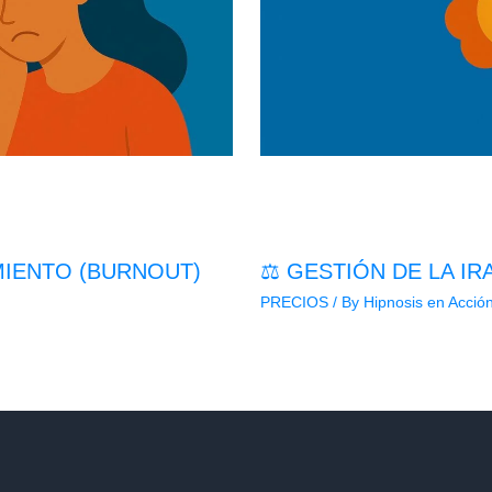
MIENTO (BURNOUT)
⚖️ GESTIÓN DE LA I
PRECIOS
/ By
Hipnosis en Acció