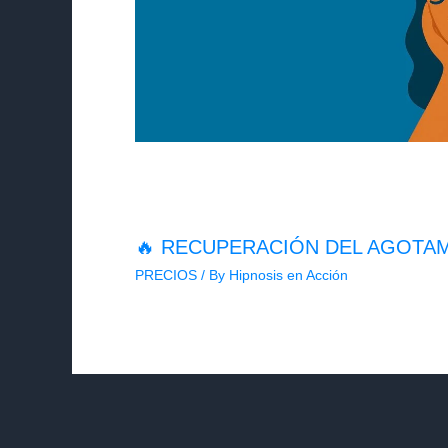
🔥 RECUPERACIÓN DEL AGOTA
PRECIOS
/ By
Hipnosis en Acción