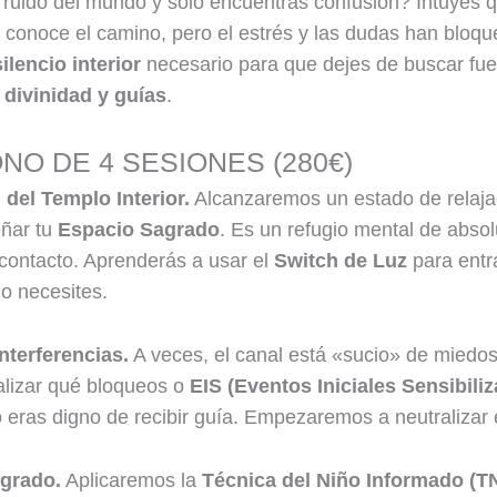
ruido del mundo y solo encuentras confusión? Intuyes q
e conoce el camino, pero el estrés y las dudas han bloqu
silencio interior
necesario para que dejes de buscar fu
a
divinidad y guías
.
NO DE 4 SESIONES (280€)
del Templo Interior.
Alcanzaremos un estado de relaja
ñar tu
Espacio Sagrado
. Es un refugio mental de abso
contacto. Aprenderás a usar el
Switch de Luz
para entr
lo necesites.
nterferencias.
A veces, el canal está «sucio» de miedos 
alizar qué bloqueos o
EIS (Eventos Iniciales Sensibiliz
 eras digno de recibir guía. Empezaremos a neutralizar 
agrado.
Aplicaremos la
Técnica del Niño Informado (TN