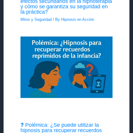
efectos secundarios en la hipnoterapia
y cómo se garantiza su seguridad en
la práctica?
Mitos y Seguridad
/ By
Hipnosis en Acción
❓ Polémica: ¿Se puede utilizar la
hipnosis para recuperar recuerdos