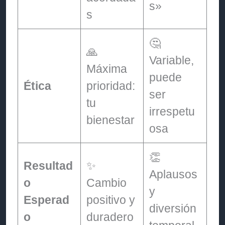
s»
s
🤔
🙏
Variable,
Máxima
puede
Ética
prioridad:
ser
tu
irrespetu
bienestar
osa
👏
Resultad
✨
Aplausos
o
Cambio
y
Esperad
positivo y
diversión
o
duradero