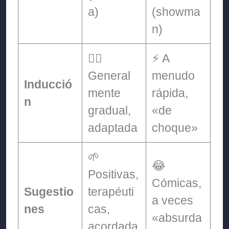
a)
(showma
n)
🧘‍♀️
⚡ A
General
menudo
Inducció
mente
rápida,
n
gradual,
«de
adaptada
choque»
🌱
😂
Positivas,
Cómicas,
Sugestio
terapéuti
a veces
nes
cas,
«absurda
acordada