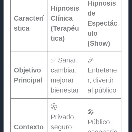
Hipnosis
Hipnosis
de
Caracterí
Clínica
Espectác
stica
(Terapéu
ulo
tica)
(Show)
✅ Sanar,
🎉
Objetivo
cambiar,
Entretene
Principal
mejorar
r, divertir
bienestar
al público
🤫
🎤
Privado,
Público,
Contexto
seguro,
escenario