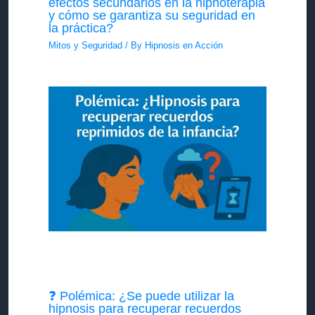
efectos secundarios en la hipnoterapia
y cómo se garantiza su seguridad en
la práctica?
Mitos y Seguridad
/ By
Hipnosis en Acción
❓ Polémica: ¿Se puede utilizar la
hipnosis para recuperar recuerdos