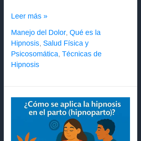
❓
Leer más »
¿Es
Manejo del Dolor
,
Qué es la
realmente
Hipnosis
,
Salud Física y
posible
Psicosomática
,
Técnicas de
operar
Hipnosis
sin
anestesia
usando
solo
hipnosis
(hipnoanestesia),
y