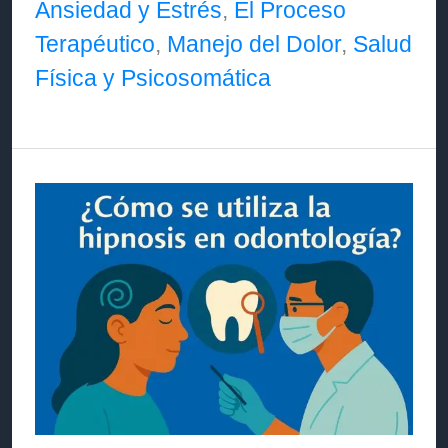
Ansiedad y Estrés
,
El Proceso
qué
Terapéutico
,
Manejo del Dolor
,
Salud
forma
Física y Psicosomática
la
hipnosis
ayuda
a
controlar
síntomas
en
enfermedades
graves
(cáncer,
enfermedades