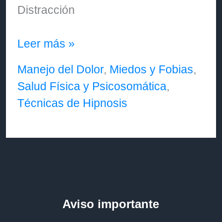
Distracción
❓
Leer más »
¿Cómo
Manejo del Dolor
,
Miedos y Fobias
,
se
Salud Física y Psicosomática
,
utiliza
Técnicas de Hipnosis
la
hipnosis
en
odontología
para
controlar
Aviso importante
el